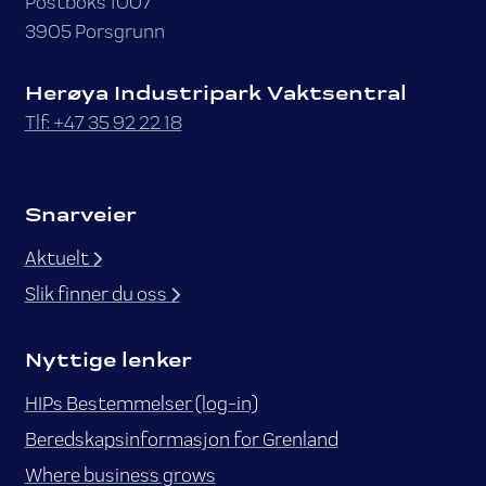
Postboks 1007
3905 Porsgrunn
Herøya Industripark Vaktsentral
Tlf: +47 35 92 22 18
Snarveier
Aktuelt
Slik finner du oss
Nyttige lenker
HIPs Bestemmelser (log-in)
Beredskapsinformasjon for Grenland
Where business grows