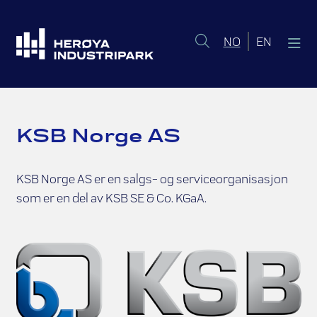
Norsk bokmål
English 
NO
EN
KSB Norge AS
KSB Norge AS er en salgs- og serviceorganisasjon
som er en del av KSB SE & Co. KGaA.