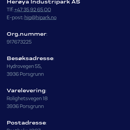
Herøya Industripark AS
Tlf:
+47 35 92 65 00
E-post:
hip@hipark.no
Org.nummer
:
917673225
Besøksadresse
:
Hydrovegen 55,
3936 Porsgrunn
Varelevering
:
Rolighetsvegen 18
3936 Porsgrunn
Postadresse
: