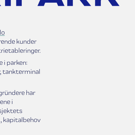
lo
terende kunder
rietableringer.
 i parken:
r, tankterminal
 gründere har
ene i
sjektets
d, kapitalbehov