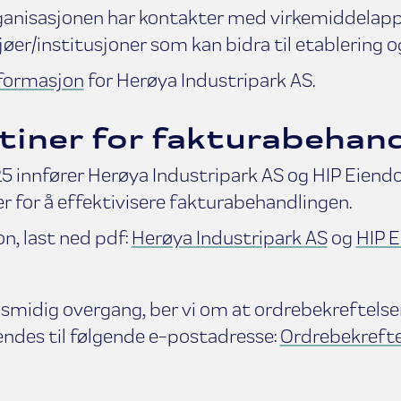
anisasjonen har kontakter med virkemiddelapp
jøer/institusjoner som kan bidra til etablering o
formasjon
for Herøya Industripark AS.
tiner for fakturabehand
25 innfører Herøya Industripark AS og HIP Eien
r for å effektivisere fakturabehandlingen.
n, last ned pdf:
Herøya Industripark AS
og
HIP 
n smidig overgang, ber vi om at ordrebekreftels
endes til følgende e-postadresse:
Ordrebekrefte