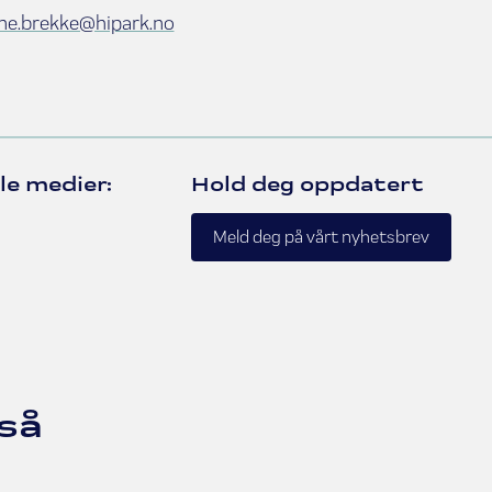
ne.brekke@hipark.no
le medier:
Hold deg oppdatert
book
kedIn
Meld deg på vårt nyhetsbrev
så