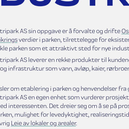
ripark AS sin oppgave er å forvalte og drifte
Os
ikrings
verdier i parken, tilrettelegge for eksis
kle parken som et attraktivt sted for nye indust
ripark AS leverer en rekke produkter til kundene
 og infrastruktur som vann, avløp, kaier, rørbroe
ler om etablering i parken og henvendelser fra
tripark AS en egen enhet som vurderer prosjekt
d interessenten. Det dreier seg om å se på pro
rken, mulighet for levedyktighet, realiseringsti
vrig
Leie av lokaler og arealer
.