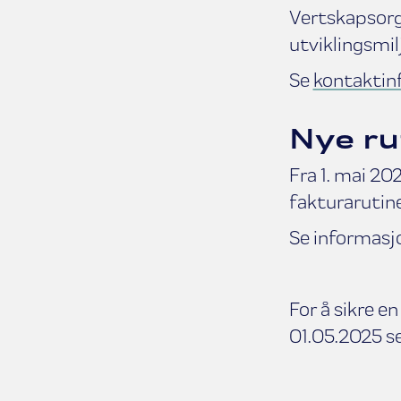
Vertskapsorg
utviklingsmil
Se
kontaktin
Nye ru
Fra 1. mai 20
fakturarutine
Se informasjo
For å sikre e
01.05.2025 s