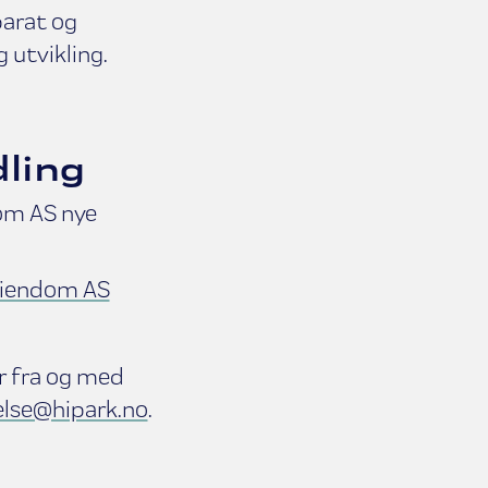
arat og
g utvikling.
ling
dom AS nye
Eiendom AS
er fra og med
lse@hipark.no
.