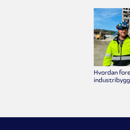
Hvordan foreg
industribyg