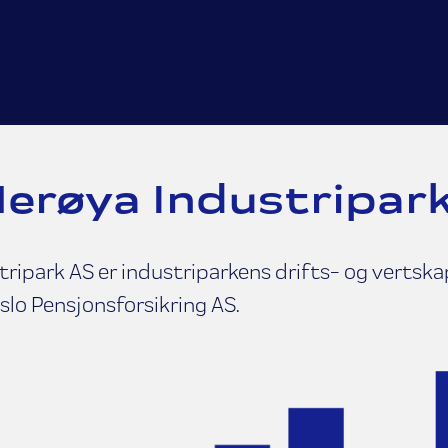
erøya Industripar
ripark AS er industriparkens drifts- og vertsk
Oslo Pensjonsforsikring AS.