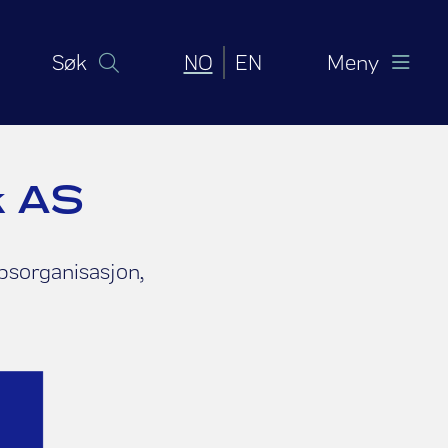
Norsk bokmål
English (United Sta
Søk
NO
EN
Meny
k AS
apsorganisasjon,