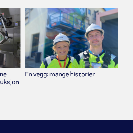
One
En vegg: mange historier
duksjon