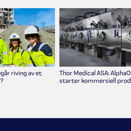
år riving av et
Thor Medical ASA: Alpha
g?
starter kommersiell pro