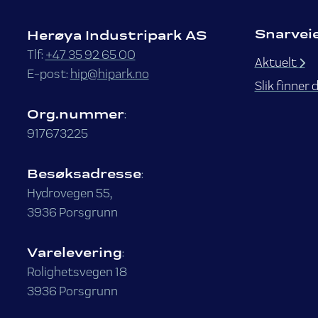
Snarvei
Herøya Industripark AS
Tlf:
+47 35 92 65 00
Aktuelt
E-post:
hip@hipark.no
Slik finner 
Org.nummer
:
917673225
Besøksadresse
:
Hydrovegen 55,
3936 Porsgrunn
Varelevering
:
Rolighetsvegen 18
3936 Porsgrunn