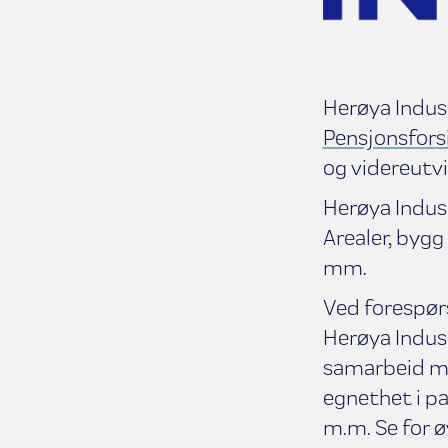
Herøya Indust
Pensjonsfors
og videreutvi
Herøya Indust
Arealer, bygg
mm.
Ved forespørs
Herøya Indus
samarbeid me
egnethet i pa
m.m. Se for ø