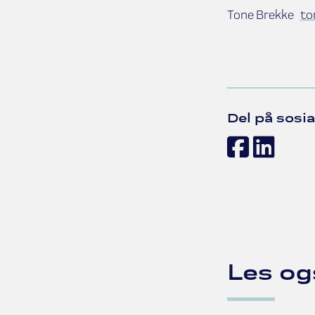
Tone Brekke
to
Del på sosia
Face
Lin
Les og