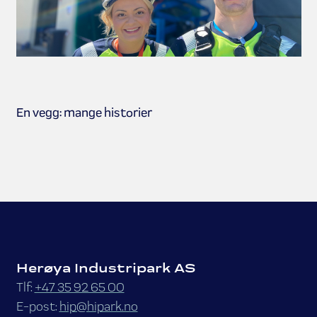
En vegg: mange historier
Herøya Industripark AS
Tlf:
+47 35 92 65 00
E-post:
hip@hipark.no