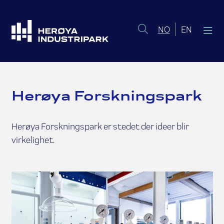
Norsk bokmål
English 
NO
EN
Herøya Forskningspark
Herøya Forskningspark er stedet der ideer blir
virkelighet.