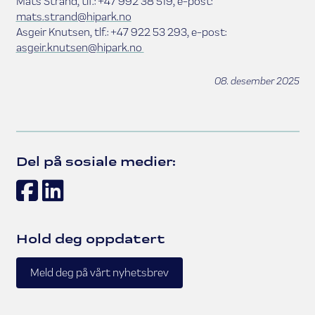
Mats Strand, tlf.: +47 992 38 519, e-post:
mats.strand@hipark.no
Asgeir Knutsen, tlf.: +47 922 53 293, e-post:
asgeir.knutsen@hipark.no
08. desember 2025
Del på sosiale medier:
Facebook
LinkedIn
Hold deg oppdatert
Meld deg på vårt nyhetsbrev