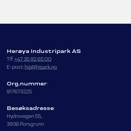
Herøya Industripark AS
Tlf:
+47 35 92 65 00
E-post:
hip@hipark.no
Org.nummer
:
917673225
Besøksadresse
:
Hydrovegen 55,
3936 Porsgrunn