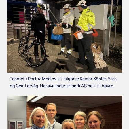
Teamet i Port 4: Med hvit t-skjorte Reidar Köhler, Yara,
og Geir Lervåg, Herøya Industripark AS helt til høyre.