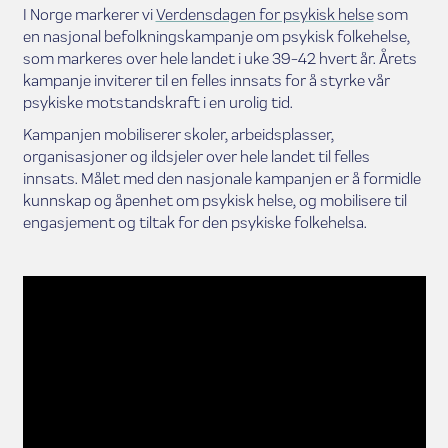
I Norge markerer vi
Verdensdagen for psykisk helse
som
en nasjonal befolkningskampanje om psykisk folkehelse,
som markeres over hele landet i uke 39-42 hvert år. Årets
kampanje inviterer til en felles innsats for å styrke vår
psykiske motstandskraft i en urolig tid.
Kampanjen mobiliserer skoler, arbeidsplasser,
organisasjoner og ildsjeler over hele landet til felles
innsats. Målet med den nasjonale kampanjen er å formidle
kunnskap og åpenhet om psykisk helse, og mobilisere til
engasjement og tiltak for den psykiske folkehelsa.