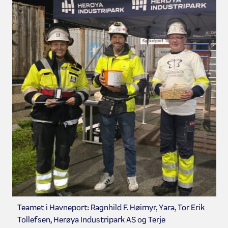
Teamet i Havneport: Ragnhild F. Høimyr, Yara, Tor Erik
Tollefsen, Herøya Industripark AS og Terje