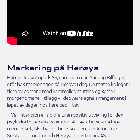
Markering på Herøya
Herøya Industripark AS, sammen med Yara og Bilfinger,
står bak markeringen på Herøya i dag. De møtte kolleger i
flere av portene med karameller, muffins og kaffe i
morgentimene. I tillegg vil det være egne arrangement i
løpet av dagen hos flere bedrifter.
– Vår intensjon er å bidra til en positiv utvikling for den
psykiske folkehelsa. Vi er opptatt av å ta vare på hele
mennesket, ikke bare arbeidskraften, sier Anne Lise
Selstad, verneombud i Herøya Industripark AS.