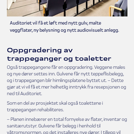
Auditoriet vil få et løft med nytt gulv, malte
veggflater, ny belysning og nytt audiovisuelt anlegg.
Oppgradering av
trappeganger og toaletter
Også trappegangene får en oppgradering. Veggene males
og nye dører settes inn. Gulvene får nytt teppeflisbelegg,
og i trappegangen blir himlingsplatene byttet ut. – Dette
gjør at vi vil få et mer helhetlig inntrykk fra resepsjonen og
ned til Auditoriet.
Som en del av prosjektet skal også toalettene i
trappegangen rehabiliteres.
– Planen innebærer en total fornyelse av flater, inventar og
sanitærutstyr. Gulvene får belegg i henhold til
våtromsnormen, og det installeres nye dører. I tillegg vil