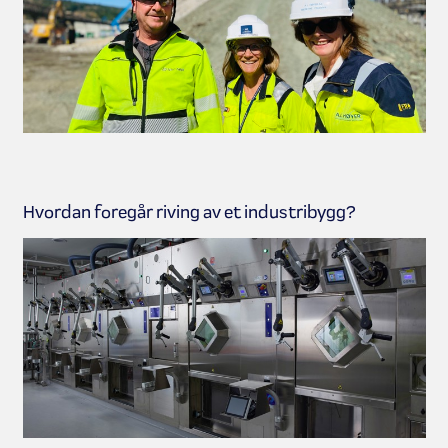
Hvordan foregår riving av et industribygg?