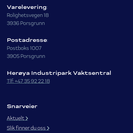
Varelevering
:
Rolighetsvegen 18
3936 Porsgrunn
Postadresse
:
Postboks 1007
3905 Porsgrunn
Herøya Industripark Vaktsentral
Tlf: +47 35 92 22 18
Snarveier
Aktuelt
Slik finner du oss