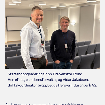
Starter oppgraderingsjobb. Fra venstre Trond
Herrefoss, eiendomsforvalter, og Vidar Jakobsen,
driftskoordinator bygg, begge Herøya Industripark AS.
Auditoriet og trappegang får nytt liv, når Herøya