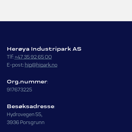
Herøya Industripark AS
Tlf:
+47 35 92 65 00
E-post:
hip@hipark.no
Org.nummer
:
917673225
Besøksadresse
:
Hydrovegen 55,
3936 Porsgrunn