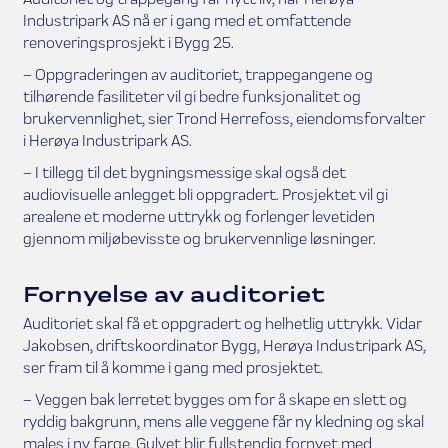
Industripark AS nå er i gang med et omfattende
renoveringsprosjekt i Bygg 25.
– Oppgraderingen av auditoriet, trappegangene og
tilhørende fasiliteter vil gi bedre funksjonalitet og
brukervennlighet, sier Trond Herrefoss, eiendomsforvalter
i Herøya Industripark AS.
– I tillegg til det bygningsmessige skal også det
audiovisuelle anlegget bli oppgradert. Prosjektet vil gi
arealene et moderne uttrykk og forlenger levetiden
gjennom miljøbevisste og brukervennlige løsninger.
Fornyelse av auditoriet
Auditoriet skal få et oppgradert og helhetlig uttrykk. Vidar
Jakobsen, driftskoordinator Bygg, Herøya Industripark AS,
ser fram til å komme i gang med prosjektet.
– Veggen bak lerretet bygges om for å skape en slett og
ryddig bakgrunn, mens alle veggene får ny kledning og skal
males i ny farge. Gulvet blir fullstendig fornyet med