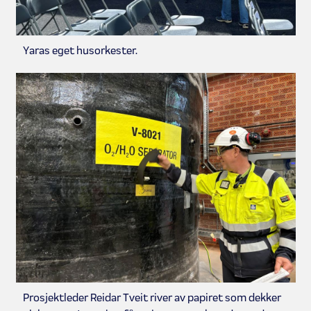
Yaras eget husorkester.
Prosjektleder Reidar Tveit river av papiret som dekker