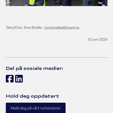
Tekst/foto: Tone Brekke
tone.brekke@hipark.no
10. juni 2024
Del på sosiale medier:
Facebook
LinkedIn
Hold deg oppdatert
Meld deg på vårt nyhetsbrev