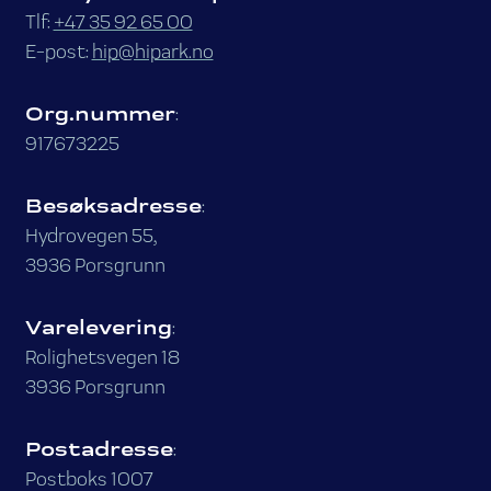
Tlf:
+47 35 92 65 00
E-post:
hip@hipark.no
Org.nummer
:
917673225
Besøksadresse
:
Hydrovegen 55,
3936 Porsgrunn
Varelevering
:
Rolighetsvegen 18
3936 Porsgrunn
Postadresse
:
Postboks 1007