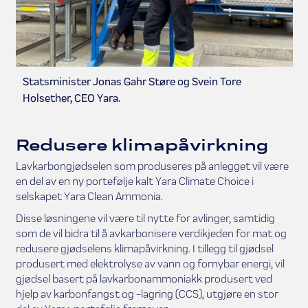
Statsminister Jonas Gahr Støre og Svein Tore
Holsether, CEO Yara.
Redusere klimapåvirkning
Lavkarbongjødselen som produseres på anlegget vil være
en del av en ny portefølje kalt Yara Climate Choice i
selskapet Yara Clean Ammonia.
Disse løsningene vil være til nytte for avlinger, samtidig
som de vil bidra til å avkarbonisere verdikjeden for mat og
redusere gjødselens klimapåvirkning. I tillegg til gjødsel
produsert med elektrolyse av vann og fornybar energi, vil
gjødsel basert på lavkarbonammoniakk produsert ved
hjelp av karbonfangst og -lagring (CCS), utgjøre en stor