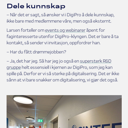
Dele kunnskap
– Når det er sagt, så ønsker vi i DigiPro å dele kunnskap,
ikke bare med medlemmene våre, men også eksternt.
Larsen forteller om
events og webinarer
åpent for
faginteresserte utenfor DigiPro-klyngen. Det er bare å ta
kontakt, så sender vi invitasjon, oppfordrer han.
– Har du fått drømmejobben?
– Ja, det har jeg. Så har jeg jo også en
supersterk R&D
gruppe
helt essensiell i kjernen av DigiPro, som jeg kan
spille på. Derfor er vi så sterke på digitalisering. Det er ikke
sånn at vi bare snakker om digitalisering, vi gjør det også.