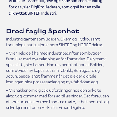
Vi kultur: - Samspill, dele og skape sammen er viktig
for oss, sier DigiPro-lederen, som også har en rolle
tilknyttet SINTEF Industri.
Bred faglig åpenhet
Industrigiganter som Boliden, Elkem og Hydro, samt
forskningsinstitusjoner som SINTEF og NORCE deltar.
– Vi er heldige å ha med industribedrifter som bygger
fabrikker med nye teknologier for framtiden. De lytter vi
spesielt til, sier Larsen. Han nevner blant annet Boliden,
som utvider ny kapasitet i sin fabrikk, Borregaard og
Jotun, begge langt framme når det gjelder digitale
løsninger i sine prosessanlegg og nye fabrikkanlegg.
– Vi snakker om digitale utfordringer hos den enkelte
aktør, og kommer med forslag til løsninger. Det fora, uten
at konkurrenter er med i samme møte, er helt sentralt og
selve kjernen for en VI-kultur vi har i DigiPro.