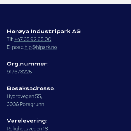
Herøya Industripark AS
Tlf:
+47 35 92 65 00
E-post:
hip@hipark.no
Org.nummer
:
917673225
Besøksadresse
:
Hydrovegen 55,
3936 Porsgrunn
Varelevering
:
Rolighetsvegen 18